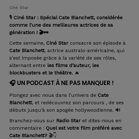
Ciné Star
🎙️
Ciné Star : Spécial Cate Blanchett, considérée
comme l’une des meilleures actrices de sa
génération ! 🎬🕶️
Cette semaine,
Ciné Star
consacre son épisode à
Cate Blanchett
, actrice australo-américaine, qui
s'est imposée grâce à la variété de ses rôles,
alternant entre
les films d’auteur, les
blockbusters et le théâtre.
🔥
🎧
UN PODCAST À NE PAS MANQUER !
Plongez avec nous dans l’univers de
Cate
Blanchett
, et redécouvrez son parcours , de ses
débuts jusqu’à son apogée hollywoodienne. 🔊
Branchez-vous sur
Radio Star
et dites-nous en
commentaire :
Quel est votre film préféré avec
Cate Blanchett?
🎬👇