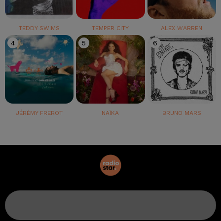
TEDDY SWIMS
TEMPER CITY
ALEX WARREN
4
5
6
JÉRÉMY FREROT
NAÏKA
BRUNO MARS