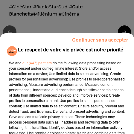
#CinéStar #RadioStarSud #
Cate
Blanchett
#Millénium #Cinéma
Continuer sans accepter
titres diffusés
Le respect de votre vie privée est notre priorité
We and
our (447) partners
do the following data processing based on
4h00
4h00
3h57
3h57
3h53
3h53
your consent and/or our legitimate interest: Store and/or access
information on a device; Use limited data to select advertising; Create
profiles for personalised advertising; Use profiles to select personalised
advertising; Measure advertising performance; Measure content
performance; Understand audiences through statistics or combinations
of data from different sources; Develop and improve services; Create
profiles to personalise content; Use profiles to select personalised
TEDDY SWIMS
FARRUKO
ASAF AVIDAN
content; Use limited data to select content; Ensure security, prevent and
Mr Know It All
Yapaque
One Day
detect fraud, and fix errors; Deliver and present advertising and content;
Save and communicate privacy choices. These technologies may
process personal data such as IP address and browsing data to offer
l'horoscope
following functionalities: Identify devices based on information actively
requested; Use precise geolocation data; Match and combine data from