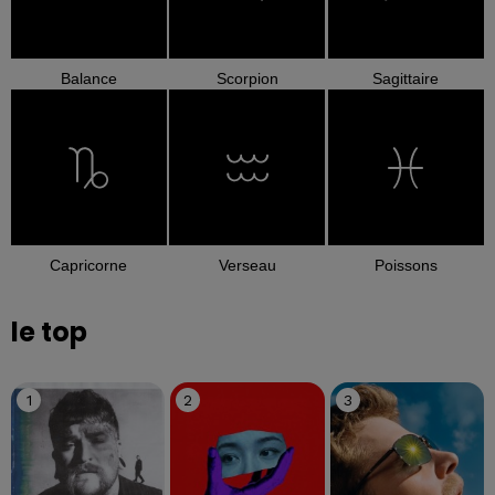
Balance
Scorpion
Sagittaire
Capricorne
Verseau
Poissons
le top
1
2
3