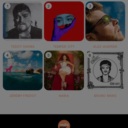
1
2
3
TEDDY SWIMS
TEMPER CITY
ALEX WARREN
4
5
6
JÉRÉMY FREROT
NAÏKA
BRUNO MARS