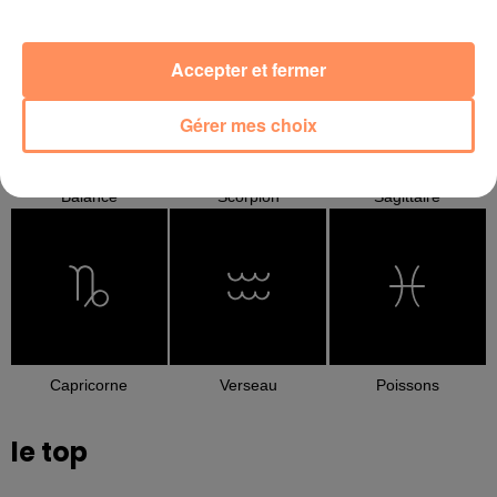
Cancer
Lion
Vierge
Accepter et fermer
Gérer mes choix
Balance
Scorpion
Sagittaire
Capricorne
Verseau
Poissons
le top