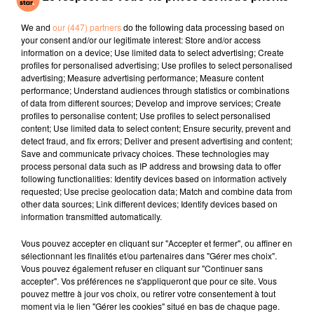
The Last, My
Everything
We and
our (447) partners
do the following data processing based on
your consent and/or our legitimate interest: Store and/or access
l'horoscope
information on a device; Use limited data to select advertising; Create
profiles for personalised advertising; Use profiles to select personalised
advertising; Measure advertising performance; Measure content
performance; Understand audiences through statistics or combinations
of data from different sources; Develop and improve services; Create
profiles to personalise content; Use profiles to select personalised
content; Use limited data to select content; Ensure security, prevent and
detect fraud, and fix errors; Deliver and present advertising and content;
Save and communicate privacy choices. These technologies may
process personal data such as IP address and browsing data to offer
following functionalities: Identify devices based on information actively
requested; Use precise geolocation data; Match and combine data from
Bélier
Taureau
Gémeaux
other data sources; Link different devices; Identify devices based on
information transmitted automatically.
Vous pouvez accepter en cliquant sur "Accepter et fermer", ou affiner en
sélectionnant les finalités et/ou partenaires dans "Gérer mes choix".
Vous pouvez également refuser en cliquant sur "Continuer sans
accepter". Vos préférences ne s'appliqueront que pour ce site. Vous
pouvez mettre à jour vos choix, ou retirer votre consentement à tout
moment via le lien "Gérer les cookies" situé en bas de chaque page.