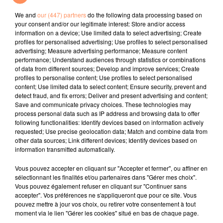
Texas Hold 'em
Ensemble
Let Me Be
We and
our (447) partners
do the following data processing based on
your consent and/or our legitimate interest: Store and/or access
l'horoscope
information on a device; Use limited data to select advertising; Create
profiles for personalised advertising; Use profiles to select personalised
advertising; Measure advertising performance; Measure content
performance; Understand audiences through statistics or combinations
of data from different sources; Develop and improve services; Create
profiles to personalise content; Use profiles to select personalised
content; Use limited data to select content; Ensure security, prevent and
detect fraud, and fix errors; Deliver and present advertising and content;
Save and communicate privacy choices. These technologies may
process personal data such as IP address and browsing data to offer
following functionalities: Identify devices based on information actively
requested; Use precise geolocation data; Match and combine data from
Bélier
Taureau
Gémeaux
other data sources; Link different devices; Identify devices based on
information transmitted automatically.
Vous pouvez accepter en cliquant sur "Accepter et fermer", ou affiner en
sélectionnant les finalités et/ou partenaires dans "Gérer mes choix".
Vous pouvez également refuser en cliquant sur "Continuer sans
accepter". Vos préférences ne s'appliqueront que pour ce site. Vous
pouvez mettre à jour vos choix, ou retirer votre consentement à tout
moment via le lien "Gérer les cookies" situé en bas de chaque page.
Cancer
Lion
Vierge