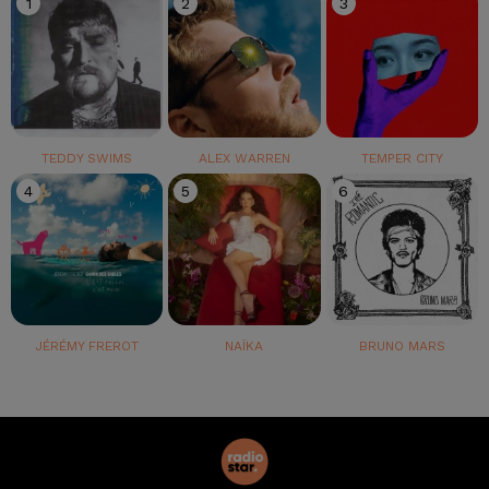
1
2
3
TEDDY SWIMS
ALEX WARREN
TEMPER CITY
4
5
6
JÉRÉMY FREROT
NAÏKA
BRUNO MARS