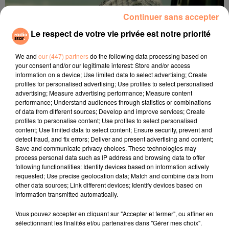
Continuer sans accepter
Le respect de votre vie privée est notre priorité
We and
our (447) partners
do the following data processing based on
your consent and/or our legitimate interest: Store and/or access
information on a device; Use limited data to select advertising; Create
profiles for personalised advertising; Use profiles to select personalised
advertising; Measure advertising performance; Measure content
performance; Understand audiences through statistics or combinations
Un titre dans le top 10 en France, en Espagne et au Portugal
of data from different sources; Develop and improve services; Create
Crédit :
DR
profiles to personalise content; Use profiles to select personalised
content; Use limited data to select content; Ensure security, prevent and
Le nouveau titre de Lucenzo
detect fraud, and fix errors; Deliver and present advertising and content;
Save and communicate privacy choices. These technologies may
process personal data such as IP address and browsing data to offer
following functionalities: Identify devices based on information actively
requested; Use precise geolocation data; Match and combine data from
Cet élément est masqué compte-tenu du refus
other data sources; Link different devices; Identify devices based on
du dépôt de cookies que vous avez exprimé. Si
information transmitted automatically.
vous souhaitez l'afficher, merci de nous donner
Vous pouvez accepter en cliquant sur "Accepter et fermer", ou affiner en
votre accord en cliquant sur le bouton ci-
sélectionnant les finalités et/ou partenaires dans "Gérer mes choix".
dessous.