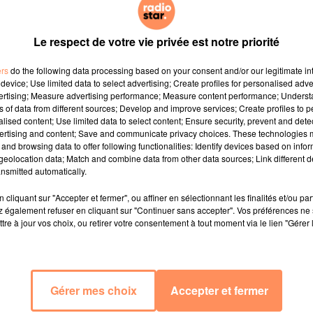
Le respect de votre vie privée est notre priorité
ers
do the following data processing based on your consent and/or our legitimate int
device; Use limited data to select advertising; Create profiles for personalised adver
vertising; Measure advertising performance; Measure content performance; Unders
ns of data from different sources; Develop and improve services; Create profiles to 
alised content; Use limited data to select content; Ensure security, prevent and detect
ertising and content; Save and communicate privacy choices. These technologies
and browsing data to offer following functionalities: Identify devices based on infor
eolocation data; Match and combine data from other data sources; Link different de
nsmitted automatically.
cliquant sur "Accepter et fermer", ou affiner en sélectionnant les finalités et/ou pa
 également refuser en cliquant sur "Continuer sans accepter". Vos préférences ne 
tre à jour vos choix, ou retirer votre consentement à tout moment via le lien "Gérer 
Gérer mes choix
Accepter et fermer