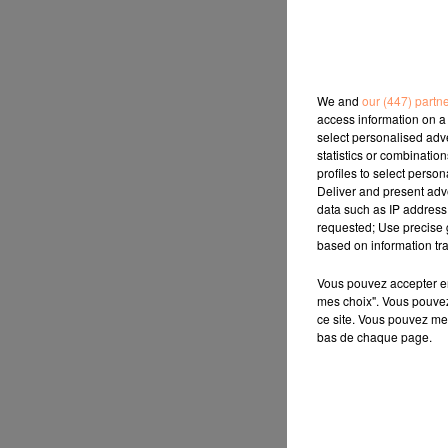
We and
our (447) partn
access information on a 
select personalised ad
statistics or combinatio
profiles to select person
Deliver and present adv
data such as IP address 
requested; Use precise g
based on information tra
Vous pouvez accepter en 
mes choix". Vous pouvez
ce site. Vous pouvez met
bas de chaque page.