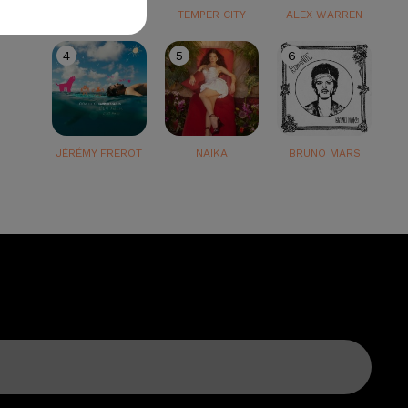
TEDDY SWIMS
TEMPER CITY
ALEX WARREN
4
5
6
JÉRÉMY FREROT
NAÏKA
BRUNO MARS