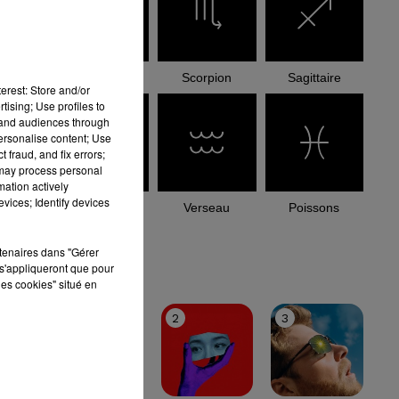
Balance
Scorpion
Sagittaire
erest: Store and/or
tising; Use profiles to
tand audiences through
personalise content; Use
 fraud, and fix errors;
 may process personal
mation actively
vices; Identify devices
Capricorne
Verseau
Poissons
rtenaires dans "Gérer
le top
s'appliqueront que pour
les cookies" situé en
1
2
3