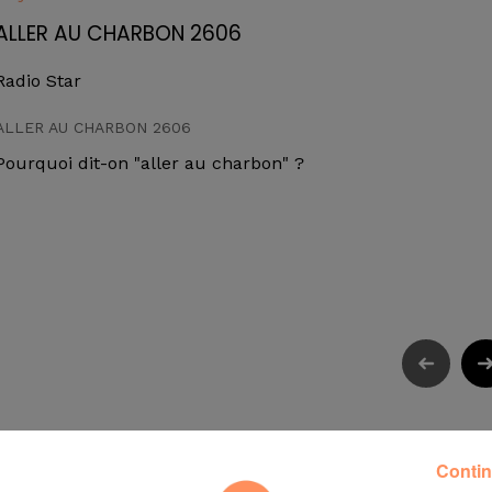
ALLER AU CHARBON 2606
Radio Star
ALLER AU CHARBON 2606
Pourquoi dit-on "aller au charbon" ?
Contin