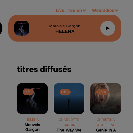
Live :
Toulon
Webradios
Mauvais Garçon
HELENA
titres diffusés
17h15
17h15
17h12
17h12
17h06
17h06
HELENA
CHARLOTTE
CHRISTINA
Mauvais
CARDIN
AGUILERA
Garçon
The Way We
Genie In A