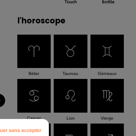
Touch
Bottle
l'horoscope
Bélier
Taureau
Gémeaux
Cancer
Lion
Vierge
uer sans accepter