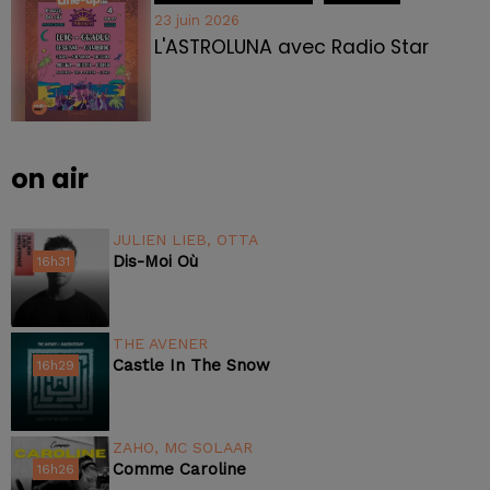
23 juin 2026
L'ASTROLUNA avec Radio Star
on air
JULIEN LIEB, OTTA
Dis-Moi Où
16h31
16h31
THE AVENER
Castle In The Snow
16h29
16h29
ZAHO, MC SOLAAR
Comme Caroline
16h26
16h26