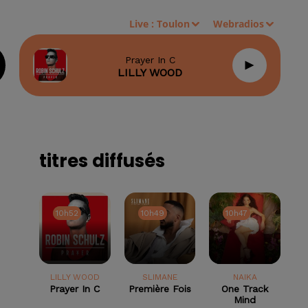
Live :
Toulon
Webradios
Prayer In C
LILLY WOOD
titres diffusés
10h52
10h52
10h49
10h49
10h47
10h47
LILLY WOOD
SLIMANE
NAIKA
Prayer In C
Première Fois
One Track
Mind