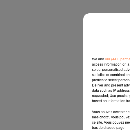
We and
our (447) partn
access information on a 
select personalised ad
statistics or combinatio
profiles to select person
Deliver and present adv
data such as IP address 
requested; Use precise g
based on information tra
Vous pouvez accepter en 
mes choix". Vous pouvez
ce site. Vous pouvez met
bas de chaque page.