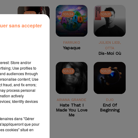
10h37
10h37
10h34
10h34
10h31
10h31
uer sans accepter
LEMAR
FARRUKO
JULIEN LIEB,
If There's Any
Yapaque
OTTA
Justice
Dis-Moi Où
erest: Store and/or
tising; Use profiles to
10h27
10h27
10h23
10h23
10h21
10h21
tand audiences through
personalise content; Use
 fraud, and fix errors;
 may process personal
mation actively
DELEGATION
ARIANA GRANDE
DJO
vices; Identify devices
Darlin´
Hate That I
End Of
Made You Love
Beginning
Me
rtenaires dans "Gérer
s'appliqueront que pour
les cookies" situé en