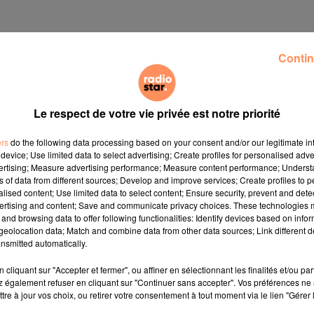
Contin
Le respect de votre vie privée est notre priorité
ers
do the following data processing based on your consent and/or our legitimate int
device; Use limited data to select advertising; Create profiles for personalised adver
vertising; Measure advertising performance; Measure content performance; Unders
ns of data from different sources; Develop and improve services; Create profiles to 
alised content; Use limited data to select content; Ensure security, prevent and detect
ertising and content; Save and communicate privacy choices. These technologies
and browsing data to offer following functionalities: Identify devices based on infor
eolocation data; Match and combine data from other data sources; Link different de
nsmitted automatically.
cliquant sur "Accepter et fermer", ou affiner en sélectionnant les finalités et/ou pa
 également refuser en cliquant sur "Continuer sans accepter". Vos préférences ne 
tre à jour vos choix, ou retirer votre consentement à tout moment via le lien "Gérer 