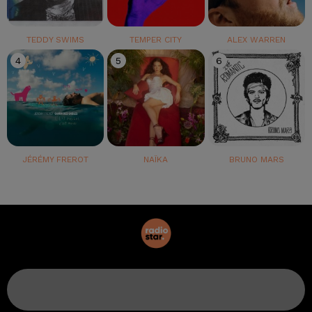
TEDDY SWIMS
TEMPER CITY
ALEX WARREN
4
5
6
JÉRÉMY FREROT
NAÏKA
BRUNO MARS