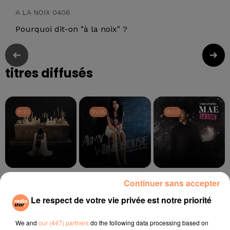
A LA NOIX 0406
Pourquoi dit-on "à la noix" ?
titres diffusés
1h10
1h10
1h06
1h06
1h03
1h03
TOVE LO, STROMAE
AMY WINEHOUSE
CHRISTOPHE MAÉ
Continuer sans accepter
Des Fleurs
Rehab
La Lune
Le respect de votre vie privée est notre priorité
l'horoscope
We and
our (447) partners
do the following data processing based on