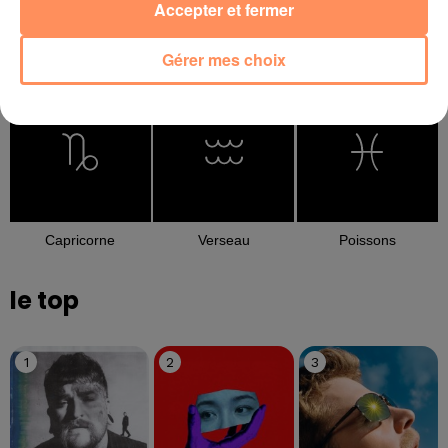
Accepter et fermer
Gérer mes choix
Balance
Scorpion
Sagittaire
Capricorne
Verseau
Poissons
le top
1
2
3