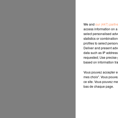
We and
our (447) partn
access information on a 
select personalised ad
statistics or combinatio
profiles to select person
Deliver and present adv
data such as IP address 
requested; Use precise g
based on information tra
Vous pouvez accepter en 
mes choix". Vous pouvez
ce site. Vous pouvez met
bas de chaque page.