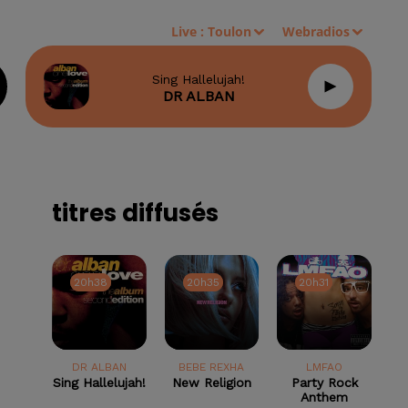
Live :
Toulon
Webradios
Sing Hallelujah!
DR ALBAN
titres diffusés
20h38
20h38
20h35
20h35
20h31
20h31
DR ALBAN
BEBE REXHA
LMFAO
Sing Hallelujah!
New Religion
Party Rock
Anthem