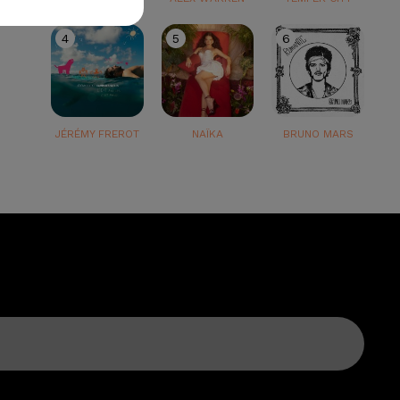
4
5
6
JÉRÉMY FREROT
NAÏKA
BRUNO MARS