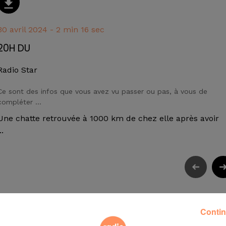
30 avril 2024 - 2 min 16 sec
20H DU
Radio Star
Ce sont des infos que vous avez vu passer ou pas, à vous de
compléter ...
Une chatte retrouvée à 1000 km de chez elle après avoir
..
Contin