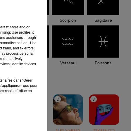
Balance
Scorpion
Sagittaire
erest: Store and/or
tising; Use profiles to
tand audiences through
personalise content; Use
 fraud, and fix errors;
 may process personal
mation actively
Capricorne
Verseau
Poissons
vices; Identify devices
le top
rtenaires dans "Gérer
s'appliqueront que pour
les cookies" situé en
1
2
3
TEDDY SWIMS
ALEX WARREN
TEMPER CITY