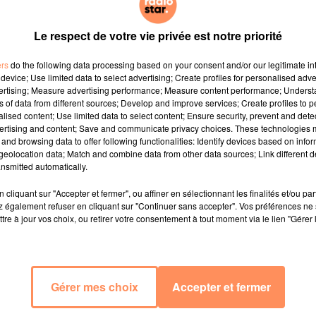
Le respect de votre vie privée est notre priorité
ers
do the following data processing based on your consent and/or our legitimate int
device; Use limited data to select advertising; Create profiles for personalised adver
vertising; Measure advertising performance; Measure content performance; Unders
ns of data from different sources; Develop and improve services; Create profiles to 
alised content; Use limited data to select content; Ensure security, prevent and detect
ertising and content; Save and communicate privacy choices. These technologies
and browsing data to offer following functionalities: Identify devices based on infor
eolocation data; Match and combine data from other data sources; Link different de
nsmitted automatically.
cliquant sur "Accepter et fermer", ou affiner en sélectionnant les finalités et/ou pa
 également refuser en cliquant sur "Continuer sans accepter". Vos préférences ne 
tre à jour vos choix, ou retirer votre consentement à tout moment via le lien "Gérer 
Gérer mes choix
Accepter et fermer