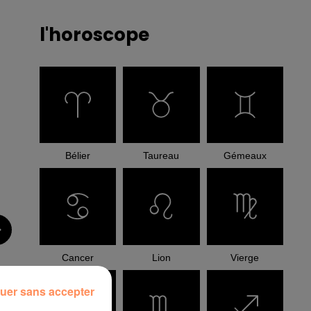
l'horoscope
Bélier
Taureau
Gémeaux
Cancer
Lion
Vierge
uer sans accepter