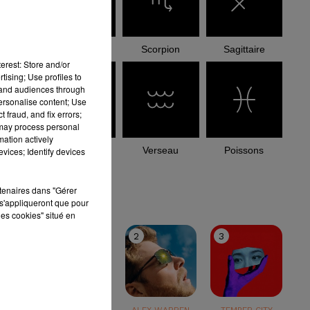
Balance
Scorpion
Sagittaire
erest: Store and/or
tising; Use profiles to
tand audiences through
personalise content; Use
 fraud, and fix errors;
 may process personal
mation actively
Capricorne
Verseau
Poissons
vices; Identify devices
le top
rtenaires dans "Gérer
s'appliqueront que pour
les cookies" situé en
1
2
3