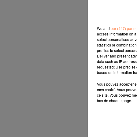
We and
our (447) partn
access information on a 
select personalised ad
statistics or combinatio
profiles to select person
Deliver and present adv
data such as IP address 
requested; Use precise g
based on information tra
Vous pouvez accepter en 
mes choix". Vous pouvez
ce site. Vous pouvez met
bas de chaque page.