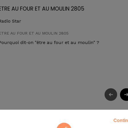
ETRE AU FOUR ET AU MOULIN 2805
Radio Star
ETRE AU FOUR ET AU MOULIN 2805
Pourquoi dit-on "être au four et au moulin" ?
Contin