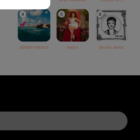
TEDDY SWIMS
ALEX WARREN
TEMPER CITY
4
5
6
JÉRÉMY FREROT
NAÏKA
BRUNO MARS