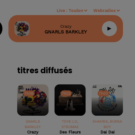
Live :
Toulon
Webradios
Crazy
GNARLS BARKLEY
titres diffusés
7h06
7h06
7h03
7h03
7h00
7h00
GNARLS
TOVE LO,
SHAKIRA, BURNA
BARKLEY
STROMAE
BOY
Crazy
Des Fleurs
Dai Dai