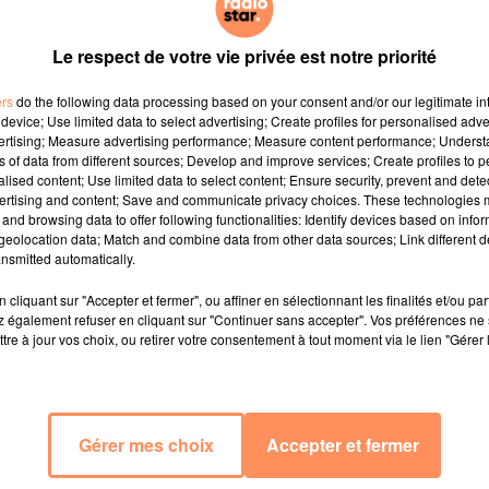
Le respect de votre vie privée est notre priorité
ers
do the following data processing based on your consent and/or our legitimate int
device; Use limited data to select advertising; Create profiles for personalised adver
vertising; Measure advertising performance; Measure content performance; Unders
ns of data from different sources; Develop and improve services; Create profiles to 
alised content; Use limited data to select content; Ensure security, prevent and detect
ertising and content; Save and communicate privacy choices. These technologies
and browsing data to offer following functionalities: Identify devices based on infor
eolocation data; Match and combine data from other data sources; Link different de
nsmitted automatically.
cliquant sur "Accepter et fermer", ou affiner en sélectionnant les finalités et/ou pa
 également refuser en cliquant sur "Continuer sans accepter". Vos préférences ne 
tre à jour vos choix, ou retirer votre consentement à tout moment via le lien "Gérer 
Gérer mes choix
Accepter et fermer