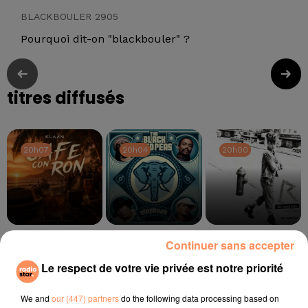
BLACKBOULER 2905
Pourquoi dit-on "blackbouler" ?
titres diffusés
20h07
20h07
20h04
20h04
20h00
20h00
KLAAN
BLACK EYED PEAS
RIHANNA
Continuer sans accepter
Café Con Ron
Shut Up
We Found Love
Le respect de votre vie privée est notre priorité
l'horoscope
We and
our (447) partners
do the following data processing based on