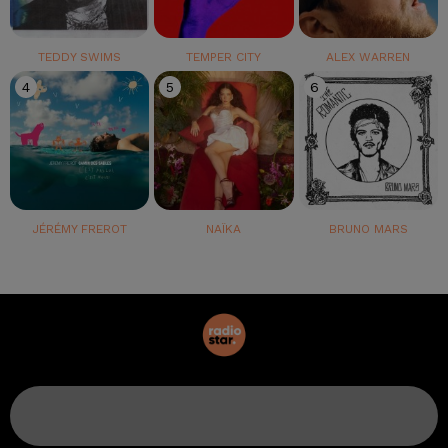
TEDDY SWIMS
TEMPER CITY
ALEX WARREN
4
5
6
JÉRÉMY FREROT
NAÏKA
BRUNO MARS