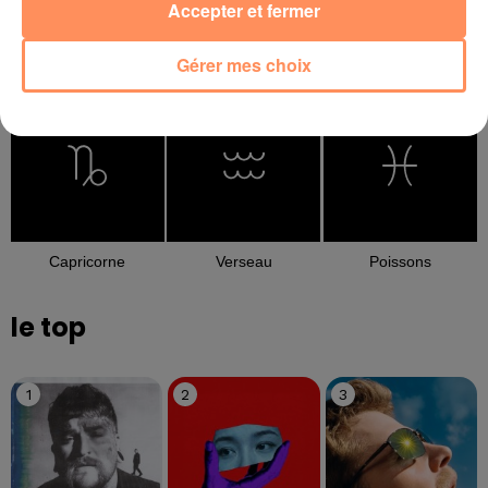
Accepter et fermer
Gérer mes choix
Balance
Scorpion
Sagittaire
Capricorne
Verseau
Poissons
le top
1
2
3